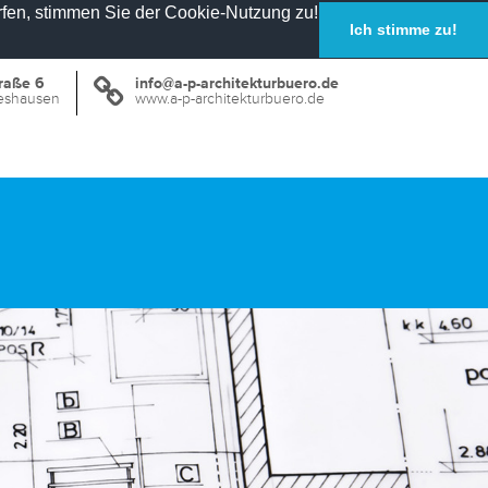
rfen, stimmen Sie der Cookie-Nutzung zu!
Ich stimme zu!
raße 6
info@a-p-architekturbuero.de
eshausen
www.a-p-architekturbuero.de