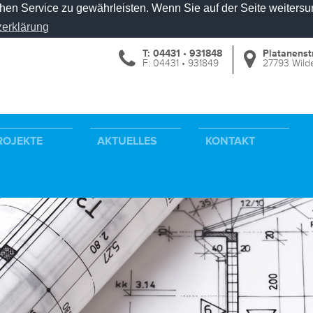
en Service zu gewährleisten. Wenn Sie auf der Seite weitersu
erklärung
T: 04431 • 931848
Platanenst
F: 04431 • 931849
27793 Wild
ROJEKTE
AKTUELLES
KONTAKT